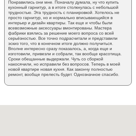
info@stolichniekuhni.ru
г. Москва, проспект Андропова, д. 22, БЦ
«Нагатинский», офис № 1405, 14-й этаж
Ежедневно с 10:00 до 21:00
Политика конфиденциальности
П
ользовательское
соглашение
Угловые кухни
О компании
Прямые кухни
Доставка
Сборка
П-образные кухни
Дизайн-проект
С барной стойкой
3D-конструктор
Гарантия
Техника
Условия возврата
Сантехника
Рассрочка
Вакансии