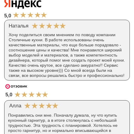
+7
Оставить заявку
8(800) 555-1-777
info@stolichniekuhni.ru
г. Москва, проспект Андропова, д. 22, БЦ
«Нагатинский», офис № 1405, 14-й этаж
Ежедневно с 10:00 до 21:00
Политика конфиденциальности
П
ользовательское
соглашение