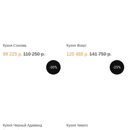
Оставьте заявку для
расчета стоимости кухни
Ответьте на 5 простых вопросов и
получите:
скидку до 5%
базовую сборку за 1 рубль
гид по планировку кухни
Кухня Сонома
Кухня Фокус
Рассчитать стоимость
99 225
р.
110 250
р.
120 488
р.
141 750
р.
-30%
-25%
Кухня Черный Адаманд
Кухня Чикаго