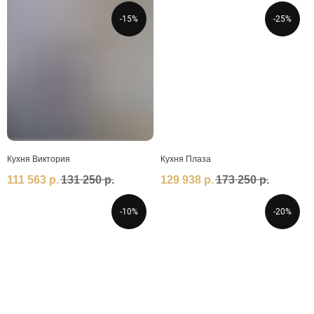
-15%
-25%
Кухня Виктория
Кухня Плаза
111 563
р.
131 250
р.
129 938
р.
173 250
р.
-10%
-20%