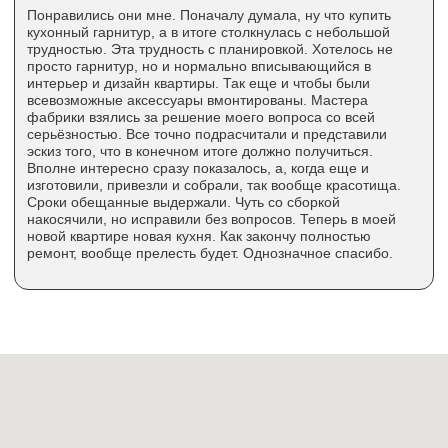
info@stolichniekuhni.ru
г. Москва, проспект Андропова, д. 22, БЦ
«Нагатинский», офис № 1405, 14-й этаж
Ежедневно с 10:00 до 21:00
Политика конфиденциальности
П
ользовательское
соглашение
Угловые кухни
О компании
Прямые кухни
Доставка
Сборка
П-образные кухни
Дизайн-проект
С барной стойкой
3D-конструктор
Гарантия
Техника
Условия возврата
Сантехника
Рассрочка
Вакансии